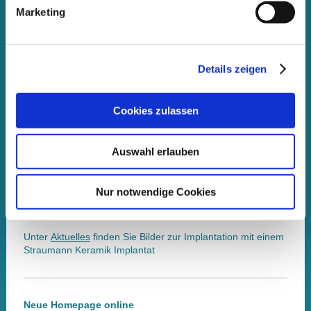
Endorfer Str. 14
Marketing
83253 Rimsting
e-mail bitte per Kontaktformular
Telefon: 08051 4714
Details zeigen
Öffnungszeiten
Cookies zulassen
nach Vereinbarung
Auswahl erlauben
Aktuelles
Nur notwendige Cookies
Unter
Aktuelles
finden Sie Bilder zur Implantation mit einem
Straumann Keramik Implantat
Neue Homepage online